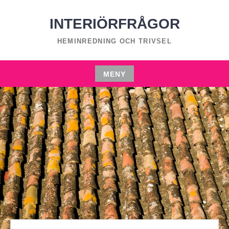
Hoppa
till
INTERIÖRFRÅGOR
innehåll
HEMINREDNING OCH TRIVSEL
MENY
Hoppa
till
innehåll