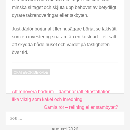
minska slitaget och skjuta upp behovet av betydligt
dyrare takrenoveringar eller takbyten.
Just därför börjar allt fler husägare börjat se taktvätt
som en investering snarare än en kostnad – ett sätt
att skydda både huset och värdet på fastigheten
över tid.
OKATEGORISERADE
Inläggsnavigering
Att renovera badrum – därför är rätt elinstallation
lika viktig som kakel och inredning
Gamla rör – relining eller stambytet?
Sök
efter:
augusti 2026