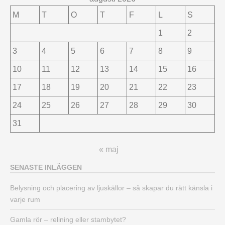
M
T
O
T
F
L
S
1
2
3
4
5
6
7
8
9
10
11
12
13
14
15
16
17
18
19
20
21
22
23
24
25
26
27
28
29
30
31
« maj
SENASTE INLÄGGEN
Belysning och placering av ljuskällor – så skapar du rätt känsla i
varje rum
Gamla rör – relining eller stambytet?