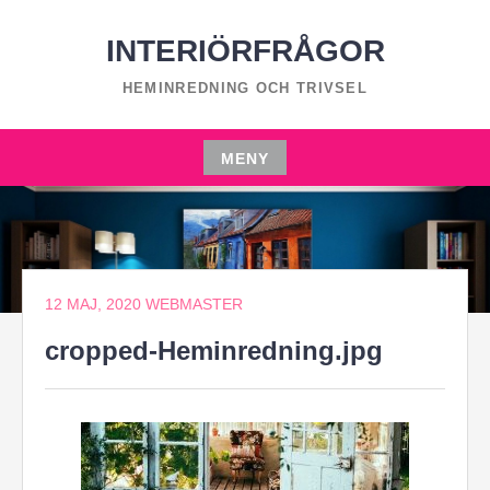
Hoppa
till
INTERIÖRFRÅGOR
innehåll
HEMINREDNING OCH TRIVSEL
MENY
Hoppa
till
innehåll
12 MAJ, 2020
WEBMASTER
cropped-Heminredning.jpg