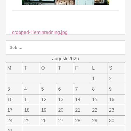
Inläggsnavigering
cropped-Heminredning.jpg
Sök
efter:
augusti 2026
M
T
O
T
F
L
S
1
2
3
4
5
6
7
8
9
10
11
12
13
14
15
16
17
18
19
20
21
22
23
24
25
26
27
28
29
30