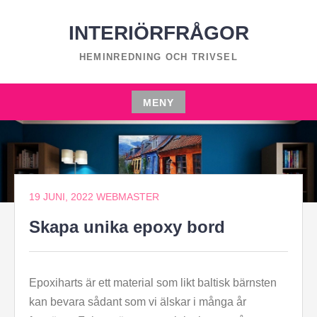
Hoppa
till
INTERIÖRFRÅGOR
innehåll
HEMINREDNING OCH TRIVSEL
MENY
Hoppa
till
innehåll
19 JUNI, 2022
WEBMASTER
Skapa unika epoxy bord
Epoxiharts är ett material som likt baltisk bärnsten
kan bevara sådant som vi älskar i många år