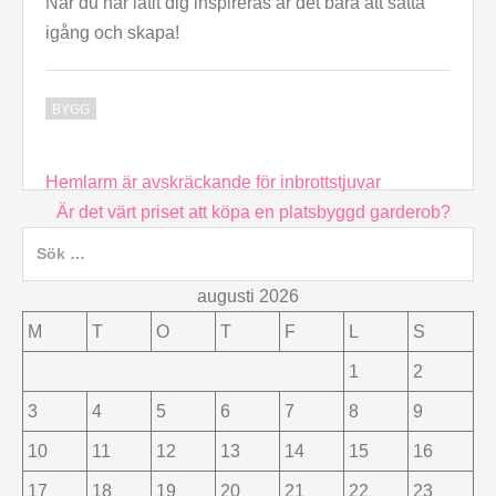
När du har låtit dig inspireras är det bara att sätta
igång och skapa!
BYGG
Inläggsnavigering
Hemlarm är avskräckande för inbrottstjuvar
Är det värt priset att köpa en platsbyggd garderob?
Sök
efter:
augusti 2026
M
T
O
T
F
L
S
1
2
3
4
5
6
7
8
9
10
11
12
13
14
15
16
17
18
19
20
21
22
23