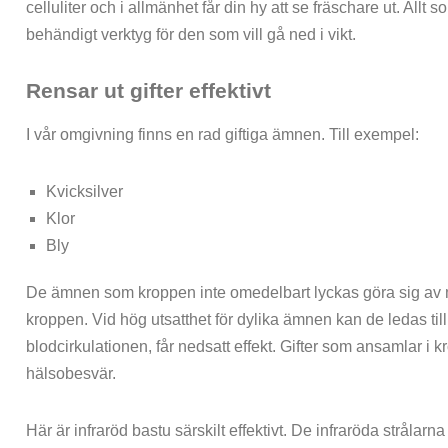
celluliter och i allmänhet får din hy att se fräschare ut. Allt s
behändigt verktyg för den som vill gå ned i vikt.
Rensar ut gifter effektivt
I vår omgivning finns en rad giftiga ämnen. Till exempel:
Kvicksilver
Klor
Bly
De ämnen som kroppen inte omedelbart lyckas göra sig av m
kroppen. Vid hög utsatthet för dylika ämnen kan de ledas till
blodcirkulationen, får nedsatt effekt. Gifter som ansamlar i kr
hälsobesvär.
Här är infraröd bastu särskilt effektivt. De infraröda strålar