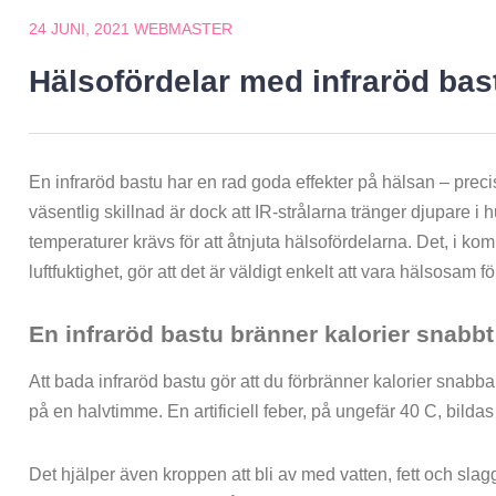
24 JUNI, 2021
WEBMASTER
Hälsofördelar med infraröd bas
En infraröd bastu har en rad goda effekter på hälsan – preci
väsentlig skillnad är dock att IR-strålarna tränger djupare i h
temperaturer krävs för att åtnjuta hälsofördelarna. Det, i k
luftfuktighet, gör att det är väldigt enkelt att vara hälsosam 
En infraröd bastu bränner kalorier snabbt
Att bada infraröd bastu gör att du förbränner kalorier snabb
på en halvtimme. En artificiell feber, på ungefär 40 C, bildas
Det hjälper även kroppen att bli av med vatten, fett och slagg