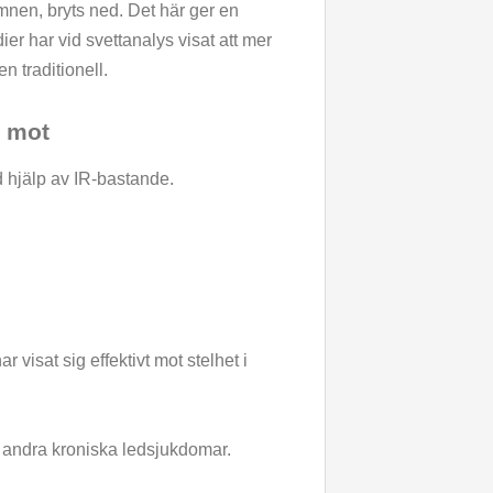
nen, bryts ned. Det här ger en
ier har vid svettanalys visat att mer
n traditionell.
t mot
 hjälp av IR-bastande.
 visat sig effektivt mot stelhet i
h andra kroniska ledsjukdomar.