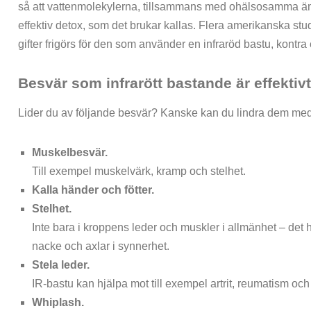
så att vattenmolekylerna, tillsammans med ohälsosamma äm
effektiv detox, som det brukar kallas. Flera amerikanska stud
gifter frigörs för den som använder en infraröd bastu, kontra e
Besvär som infrarött bastande är effektiv
Lider du av följande besvär? Kanske kan du lindra dem med
Muskelbesvär.
Till exempel muskelvärk, kramp och stelhet.
Kalla händer och fötter.
Stelhet.
Inte bara i kroppens leder och muskler i allmänhet – det har
nacke och axlar i synnerhet.
Stela leder.
IR-bastu kan hjälpa mot till exempel artrit, reumatism oc
Whiplash.